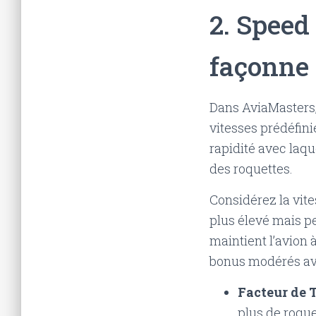
2. Speed 
façonne 
Dans AviaMasters, 
vitesses prédéfini
rapidité avec laqu
des roquettes.
Considérez la vit
plus élevé mais pe
maintient l’avion 
bonus modérés ava
Facteur de 
plus de roque