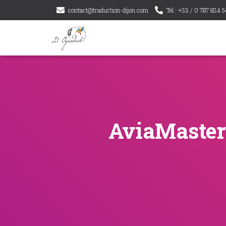
contact@traduction-dijon.com
Tel : +33 / 0 787 824 5
AviaMasters