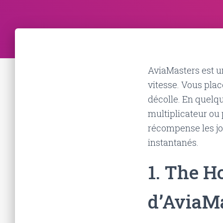
AviaMasters est un
vitesse. Vous place
décolle. En quelqu
multiplicateur ou 
récompense les jou
instantanés.
1. The H
d’AviaMa