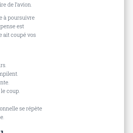
re de l’avion.
ce à poursuivre
spense est
e ait coupé vos
rs.
mpilent.
nte.
 le coup.
onnelle se répète
e.