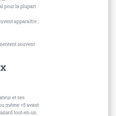
l pour la plupart
uvent apparaître ;
rimentent souvent
ux
ateur et ses
0 ou même +5 avant
 hazard tout‑en‑un