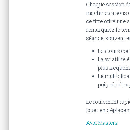
Chaque session da
machines à sous q
ce titre offre un
remarquiez le tem
séance, souvent e
Les tours cou
La volatilité 
plus fréquent
Le multiplic
poignée d’ex
Le roulement rapid
jouer en déplacem
Avia Masters