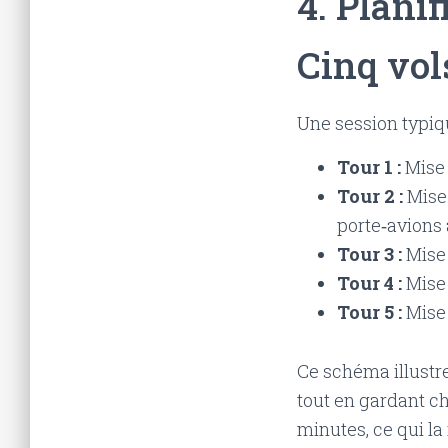
4. Plani
Cinq vol
Une session typiqu
Tour 1 :
Mise 
Tour 2 :
Mise 
porte‑avions 
Tour 3 :
Mise 
Tour 4 :
Mise 
Tour 5 :
Mise 
Ce schéma illustr
tout en gardant ch
minutes, ce qui la