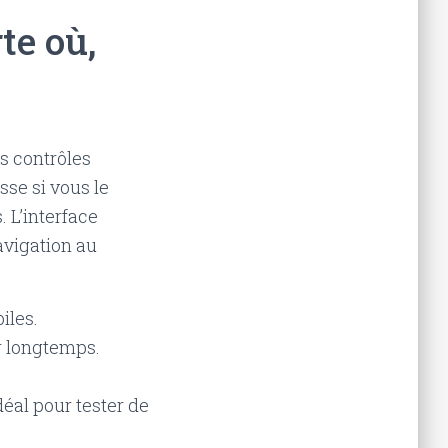
te où,
s contrôles
esse si vous le
. L’interface
avigation au
iles.
r longtemps.
éal pour tester de