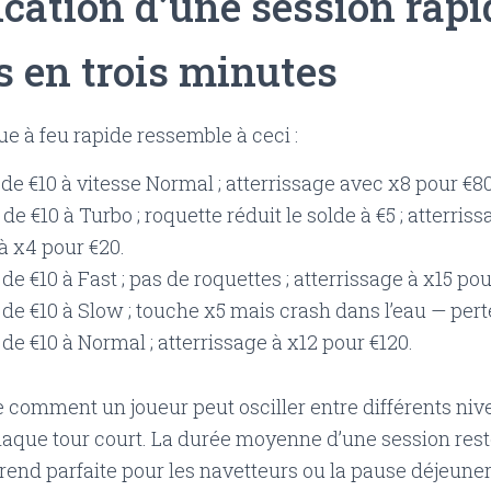
fication d’une session rapi
s en trois minutes
e à feu rapide ressemble à ceci :
de €10 à vitesse Normal ; atterrissage avec x8 pour €80 
de €10 à Turbo ; roquette réduit le solde à €5 ; atterriss
à x4 pour €20.
de €10 à Fast ; pas de roquettes ; atterrissage à x15 pou
de €10 à Slow ; touche x5 mais crash dans l’eau — pert
de €10 à Normal ; atterrissage à x12 pour €120.
e comment un joueur peut osciller entre différents niv
aque tour court. La durée moyenne d’une session reste
 rend parfaite pour les navetteurs ou la pause déjeuner