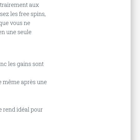
ntrairement aux
z les free spins,
 que vous ne
en une seule
donc les gains sont
le même après une
e rend idéal pour