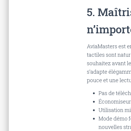
5. Maîtr
n’impor
AviaMasters est e
tactiles sont natur
souhaitez avant le
s’adapte élégamme
pouce et une lect
Pas de téléch
Économiseur 
Utilisation m
Mode démo fon
nouvelles st