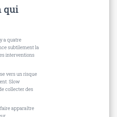
n qui
y a quatre
ence subtilement la
des interventions
se vers un risque
ment. Slow
de collecter des
faire apparaître
ur.