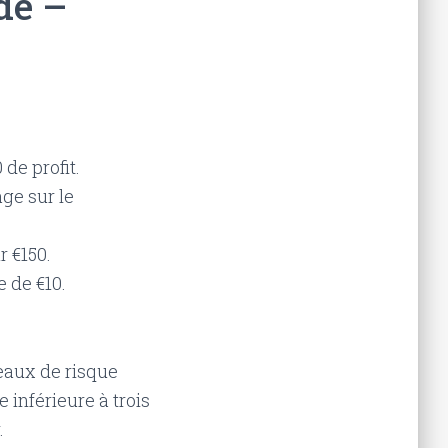
de –
de profit.
age sur le
r €150.
e de €10.
eaux de risque
 inférieure à trois
.