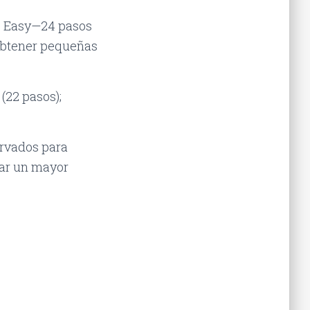
o Easy—24 pasos
 obtener pequeñas
(22 pasos);
rvados para
tar un mayor