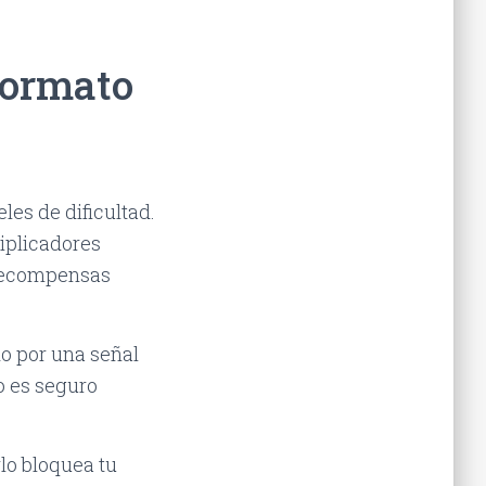
formato
les de dificultad.
iplicadores
 recompensas
do por una señal
o es seguro
lo bloquea tu