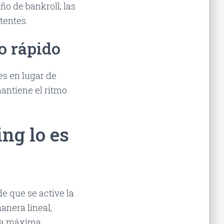
ño de bankroll; las
tentes.
go rápido
es en lugar de
mantiene el ritmo
ing lo es
e que se active la
nera lineal,
ra máxima.