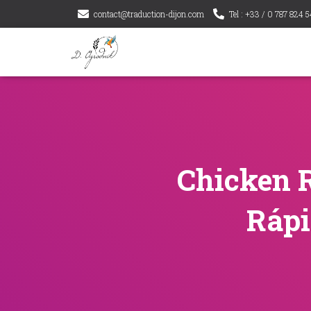
contact@traduction-dijon.com
Tel : +33 / 0 787 824 5
Chicken R
Rápi