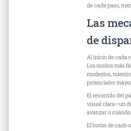
de cada paso, man
Las mecá
de dispa
Al inicio de cada 
Los modos más fác
modestos, mientra
potenciales mayo
El recorrido del p
visual clara—un de
avanzar o cuándo 
El botón de cash‑