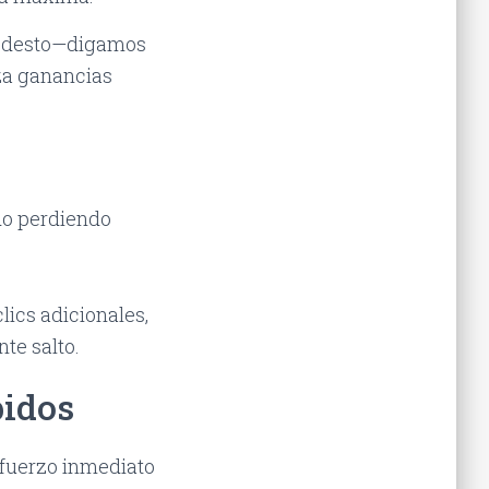
 modesto—digamos
iza ganancias
do perdiendo
lics adicionales,
te salto.
pidos
efuerzo inmediato