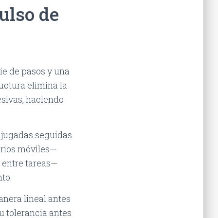
ulso de
rie de pasos y una
uctura elimina la
esivas, haciendo
 jugadas seguidas
arios móviles—
 entre tareas—
to.
nera lineal antes
u tolerancia antes