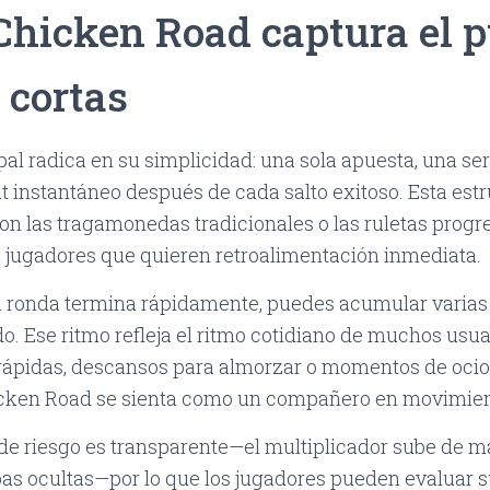
Chicken Road captura el p
 cortas
ipal radica en su simplicidad: una sola apuesta, una se
 instantáneo después de cada salto exitoso. Esta estr
on las tragamonedas tradicionales o las ruletas progr
a jugadores que quieren retroalimentación inmediata.
a ronda termina rápidamente, puedes acumular varias
do. Ese ritmo refleja el ritmo cotidiano de muchos usu
rápidas, descansos para almorzar o momentos de ocio
cken Road se sienta como un compañero en movimien
de riesgo es transparente—el multiplicador sube de ma
as ocultas—por lo que los jugadores pueden evaluar s