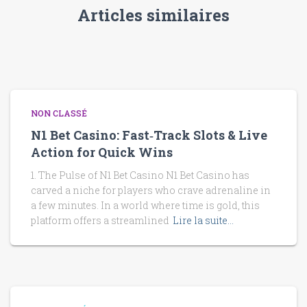
Articles similaires
NON CLASSÉ
N1 Bet Casino: Fast‑Track Slots & Live
Action for Quick Wins
1. The Pulse of N1 Bet Casino N1 Bet Casino has
carved a niche for players who crave adrenaline in
a few minutes. In a world where time is gold, this
platform offers a streamlined
Lire la suite…