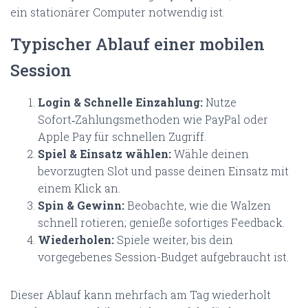
ein stationärer Computer notwendig ist.
Typischer Ablauf einer mobilen
Session
Login & Schnelle Einzahlung:
Nutze
Sofort‑Zahlungsmethoden wie PayPal oder
Apple Pay für schnellen Zugriff.
Spiel & Einsatz wählen:
Wähle deinen
bevorzugten Slot und passe deinen Einsatz mit
einem Klick an.
Spin & Gewinn:
Beobachte, wie die Walzen
schnell rotieren; genieße sofortiges Feedback.
Wiederholen:
Spiele weiter, bis dein
vorgegebenes Session-Budget aufgebraucht ist.
Dieser Ablauf kann mehrfach am Tag wiederholt