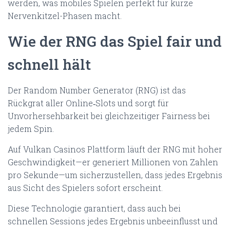
werden, was mobiles Spielen perfekt für kurze
Nervenkitzel-Phasen macht.
Wie der RNG das Spiel fair und
schnell hält
Der Random Number Generator (RNG) ist das
Rückgrat aller Online‑Slots und sorgt für
Unvorhersehbarkeit bei gleichzeitiger Fairness bei
jedem Spin.
Auf Vulkan Casinos Plattform läuft der RNG mit hoher
Geschwindigkeit—er generiert Millionen von Zahlen
pro Sekunde—um sicherzustellen, dass jedes Ergebnis
aus Sicht des Spielers sofort erscheint.
Diese Technologie garantiert, dass auch bei
schnellen Sessions jedes Ergebnis unbeeinflusst und