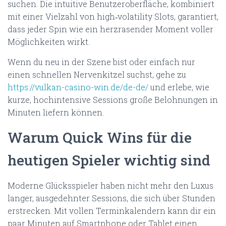
suchen. Die intuitive Benutzeroberfläche, kombiniert
mit einer Vielzahl von high‑volatility Slots, garantiert,
dass jeder Spin wie ein herzrasender Moment voller
Möglichkeiten wirkt.
Wenn du neu in der Szene bist oder einfach nur
einen schnellen Nervenkitzel suchst, gehe zu
https://vulkan-casino-win.de/de-de/
und erlebe, wie
kurze, hochintensive Sessions große Belohnungen in
Minuten liefern können.
Warum Quick Wins für die
heutigen Spieler wichtig sind
Moderne Glücksspieler haben nicht mehr den Luxus
langer, ausgedehnter Sessions, die sich über Stunden
erstrecken. Mit vollen Terminkalendern kann dir ein
paar Minuten auf Smartphone oder Tablet einen