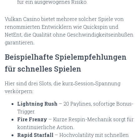
für ein ausgewogenes Risiko.
Vulkan Casino bietet mehrere solcher Spiele von
renommierten Entwicklern wie Quickspin und
NetEnt, die Qualität ohne Geschwindigkeitseinbußen
garantieren.
Beispielhafte Spielempfehlungen
für schnelles Spielen
Hier sind drei Slots, die kurz‑Session‑Spannung
verkörpern:
Lightning Rush
– 20 Paylines, sofortige Bonus-
Trigger.
Fire Frenzy
– Kurze Respin-Mechanik sorgt für
kontinuierliche Action.
Rapid Starfall
– Hochvolatility mit schnellen