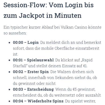
Session‑Flow: Vom Login bis
zum Jackpot in Minuten
Ein typischer kurzer Ablauf bei Vulkan Casino könnte
so aussehen:
00:00 – Login
: Du meldest dich an und bemerkst
sofort, dass die mobile Oberfläche einsatzbereit
ist.
00:01 – Spielauswahl
: Du klickst auf „Rapid
Starfall“ und stellst deinen Einsatz auf €1.
00:02 – Erster Spin
: Die Walzen drehen sich
schnell; innerhalb von Sekunden siehst du, ob
du gewinnst oder nicht.
00:03 – Entscheidung
: Wenn du €5 gewinnst,
entscheidest du, ob du weitersetzt oder auszahlt.
00:04 – Wiederholte Spins
: Du spielst weiter,