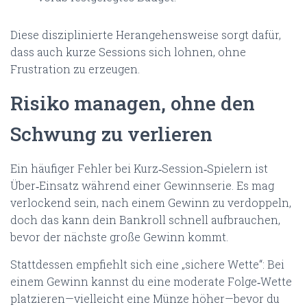
Diese disziplinierte Herangehensweise sorgt dafür,
dass auch kurze Sessions sich lohnen, ohne
Frustration zu erzeugen.
Risiko managen, ohne den
Schwung zu verlieren
Ein häufiger Fehler bei Kurz‑Session‑Spielern ist
Über‑Einsatz während einer Gewinnserie. Es mag
verlockend sein, nach einem Gewinn zu verdoppeln,
doch das kann dein Bankroll schnell aufbrauchen,
bevor der nächste große Gewinn kommt.
Stattdessen empfiehlt sich eine „sichere Wette“: Bei
einem Gewinn kannst du eine moderate Folge‑Wette
platzieren—vielleicht eine Münze höher—bevor du