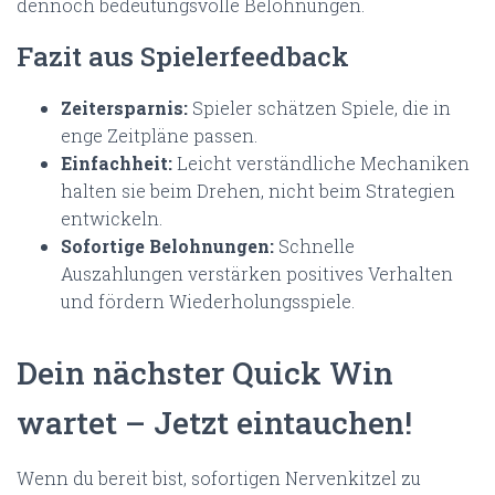
dennoch bedeutungsvolle Belohnungen.
Fazit aus Spielerfeedback
Zeitersparnis:
Spieler schätzen Spiele, die in
enge Zeitpläne passen.
Einfachheit:
Leicht verständliche Mechaniken
halten sie beim Drehen, nicht beim Strategien
entwickeln.
Sofortige Belohnungen:
Schnelle
Auszahlungen verstärken positives Verhalten
und fördern Wiederholungsspiele.
Dein nächster Quick Win
wartet – Jetzt eintauchen!
Wenn du bereit bist, sofortigen Nervenkitzel zu