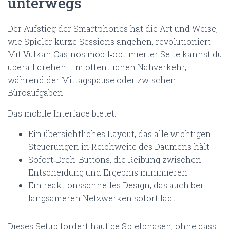
unterwegs
Der Aufstieg der Smartphones hat die Art und Weise,
wie Spieler kurze Sessions angehen, revolutioniert.
Mit Vulkan Casinos mobil‑optimierter Seite kannst du
überall drehen—im öffentlichen Nahverkehr,
während der Mittagspause oder zwischen
Büroaufgaben.
Das mobile Interface bietet:
Ein übersichtliches Layout, das alle wichtigen
Steuerungen in Reichweite des Daumens hält.
Sofort‑Dreh-Buttons, die Reibung zwischen
Entscheidung und Ergebnis minimieren.
Ein reaktionsschnelles Design, das auch bei
langsameren Netzwerken sofort lädt.
Dieses Setup fördert häufige Spielphasen, ohne dass